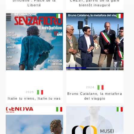
officielle : Place de la
CREST, parvis de la gare
Liberté
bientôt inauguré
2024
2025
Bruno Catalano, la metafora
Italie tu viens, Italie tu vas
del viaggio