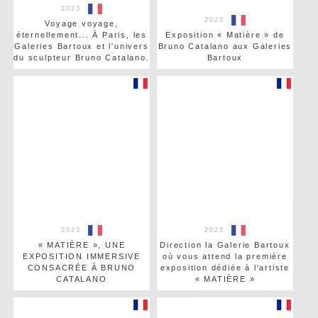
2023
2023
Voyage voyage,
éternellement... À Paris, les
Exposition « Matière » de
Galeries Bartoux et l'univers
Bruno Catalano aux Galeries
du sculpteur Bruno Catalano.
Bartoux
2023
2023
« MATIÈRE », UNE
Direction la Galerie Bartoux
EXPOSITION IMMERSIVE
où vous attend la première
CONSACRÉE À BRUNO
exposition dédiée à l'artiste
CATALANO
« MATIÈRE »