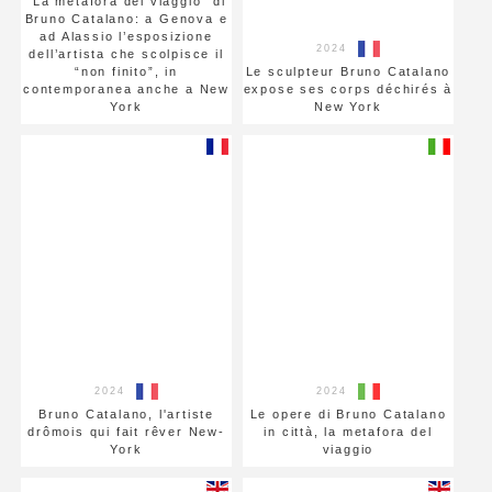
“La metafora del viaggio” di
Bruno Catalano: a Genova e
ad Alassio l’esposizione
2024
dell’artista che scolpisce il
“non finito”, in
Le sculpteur Bruno Catalano
contemporanea anche a New
expose ses corps déchirés à
York
New York
2024
2024
Bruno Catalano, l'artiste
Le opere di Bruno Catalano
drômois qui fait rêver New-
in città, la metafora del
York
viaggio