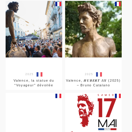
2025
2025
Valence, la statue du
Valence, 𝑯𝑼𝑩𝑬𝑹𝑻 𝑰𝑰𝑰 (2025)
“Voyageur” dévoilée
– Bruno Catalano