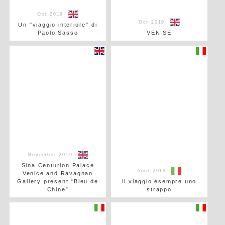
Oct 2019
Oct 2019
Un "viaggio interiore" di
Paolo Sasso
VENISE
November 2019
Sina Centurion Palace
Aout 2019
Venice and Ravagnan
Gallery present “Bleu de
Il viaggio èsempre uno
Chine”
strappo