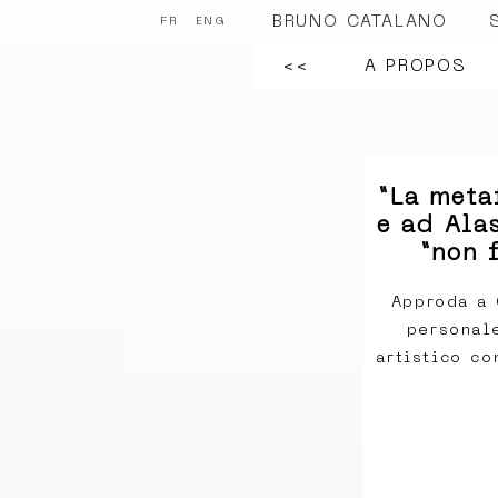
BRUNO CATALANO
FR
ENG
<<
A PROPOS
“La meta
e ad Alas
“non 
Approda a 
personal
artistico c