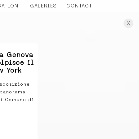
CATION
GALERIES
CONTACT
X
 a Genova
olpisce il
w York
esposizione
 panorama
di Comune di