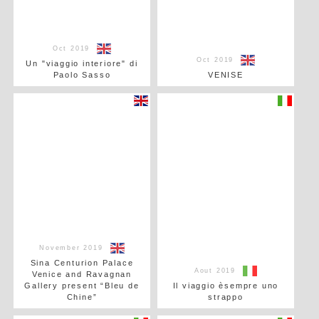
Oct 2019
Oct 2019
Un "viaggio interiore" di
Paolo Sasso
VENISE
November 2019
Sina Centurion Palace
Aout 2019
Venice and Ravagnan
Gallery present “Bleu de
Il viaggio èsempre uno
Chine”
strappo