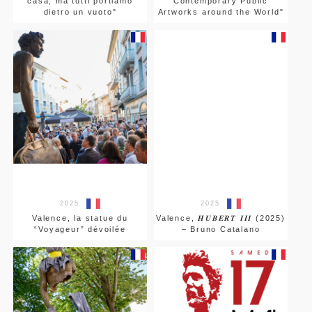
casa, ma tutti portiamo
Contemporary Public
dietro un vuoto"
Artworks around the World"
2025
2025
Valence, la statue du
Valence, 𝑯𝑼𝑩𝑬𝑹𝑻 𝑰𝑰𝑰 (2025)
“Voyageur” dévoilée
– Bruno Catalano