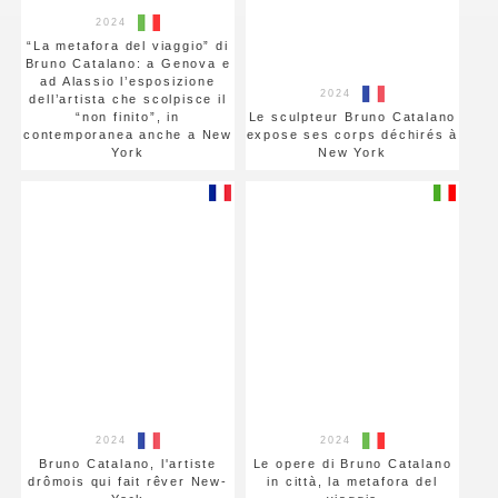
2024
“La metafora del viaggio” di
Bruno Catalano: a Genova e
ad Alassio l’esposizione
2024
dell’artista che scolpisce il
“non finito”, in
Le sculpteur Bruno Catalano
contemporanea anche a New
expose ses corps déchirés à
York
New York
2024
2024
Bruno Catalano, l'artiste
Le opere di Bruno Catalano
drômois qui fait rêver New-
in città, la metafora del