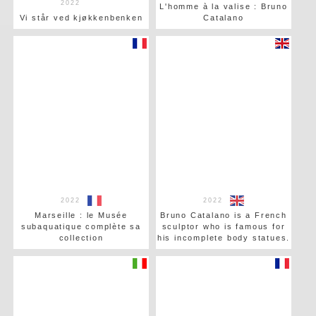
2022
L'homme à la valise : Bruno
Vi står ved kjøkkenbenken
Catalano
2022
2022
Marseille : le Musée
Bruno Catalano is a French
subaquatique complète sa
sculptor who is famous for
collection
his incomplete body statues.