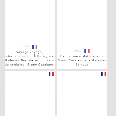
2023
2023
Voyage voyage,
éternellement... À Paris, les
Exposition « Matière » de
Galeries Bartoux et l'univers
Bruno Catalano aux Galeries
du sculpteur Bruno Catalano.
Bartoux