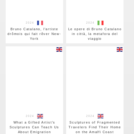
2024
2024
Bruno Catalano, l'artiste
Le opere di Bruno Catalano
drômois qui fait rêver New-
in città, la metafora del
York
viaggio
2024
2024
What a Gifted Artist’s
Sculptures of Fragmented
Sculptures Can Teach Us
Travelers Find Their Home
About Emigration
on the Amalfi Coast