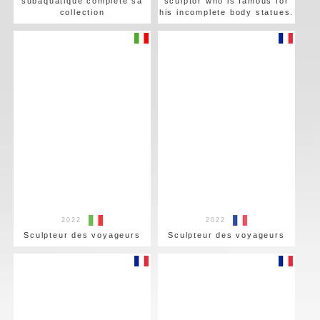
subaquatique complète sa
sculptor who is famous for
collection
his incomplete body statues.
2022
2022
Sculpteur des voyageurs
Sculpteur des voyageurs