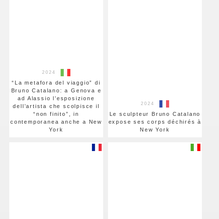
2024
“La metafora del viaggio” di
Bruno Catalano: a Genova e
ad Alassio l’esposizione
2024
dell’artista che scolpisce il
“non finito”, in
Le sculpteur Bruno Catalano
contemporanea anche a New
expose ses corps déchirés à
York
New York