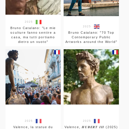
2025
2025
Bruno Catalano: "Le mie
sculture fanno sentire a
Bruno Catalano: "70 Top
casa, ma tutti portiamo
Contemporary Public
dietro un vuoto"
Artworks around the World"
2025
2025
Valence, la statue du
Valence, 𝑯𝑼𝑩𝑬𝑹𝑻 𝑰𝑰𝑰 (2025)