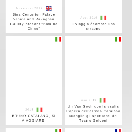
November 2019
Sina Centurion Palace
Aout 2019
Venice and Ravagnan
Gallery present “Bleu de
Il viaggio èsempre uno
Chine”
strappo
mai 2019
Un Van Gogh con la vaglia
2018
L’opera dell’artista Catalano
BRUNO CATALANO, SÌ
accoglie gli spettatori del
VIAGGIARE!
Teatro Goldoni