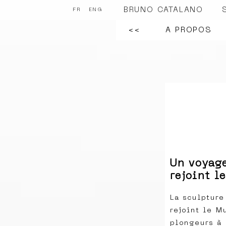
BRUNO CATALANO
FR
ENG
<<
A PROPOS
Un voyag
rejoint 
La sculpture
rejoint le M
plongeurs à 