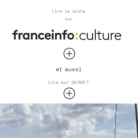
Lire la suite
sur
add_circle
et aussi
Lire sur GOMET
add_circle