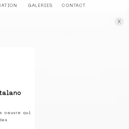
CATION
GALERIES
CONTACT
X
talano
re oeuvre qui
des