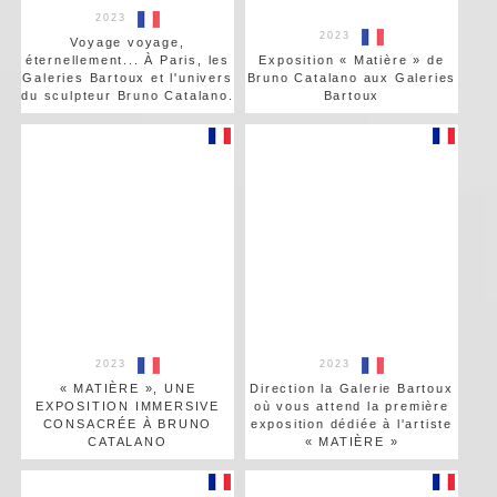
2023
2023
Voyage voyage,
éternellement... À Paris, les
Exposition « Matière » de
Galeries Bartoux et l'univers
Bruno Catalano aux Galeries
du sculpteur Bruno Catalano.
Bartoux
2023
2023
« MATIÈRE », UNE
Direction la Galerie Bartoux
EXPOSITION IMMERSIVE
où vous attend la première
CONSACRÉE À BRUNO
exposition dédiée à l'artiste
CATALANO
« MATIÈRE »