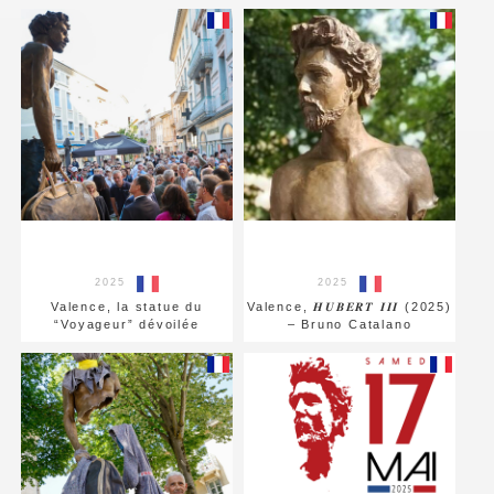
2025
2025
Valence, la statue du
Valence, 𝑯𝑼𝑩𝑬𝑹𝑻 𝑰𝑰𝑰 (2025)
“Voyageur” dévoilée
– Bruno Catalano