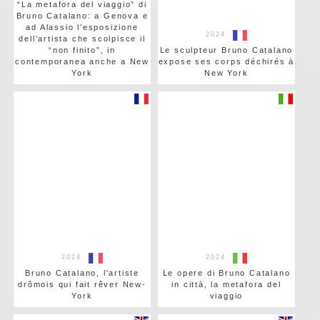
“La metafora del viaggio” di
Bruno Catalano: a Genova e
ad Alassio l’esposizione
2024
dell’artista che scolpisce il
“non finito”, in
Le sculpteur Bruno Catalano
contemporanea anche a New
expose ses corps déchirés à
York
New York
2024
2024
Bruno Catalano, l'artiste
Le opere di Bruno Catalano
drômois qui fait rêver New-
in città, la metafora del
York
viaggio