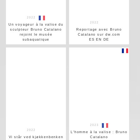
2022
2022
Un voyageur à la valise du
sculpteur Bruno Catalano
Reportage avec Bruno
rejoint le musée
Catalano sur dw.com
subaquatique
ES EN DE
2023
2022
L'homme à la valise : Bruno
Vi står ved kjøkkenbenken
Catalano