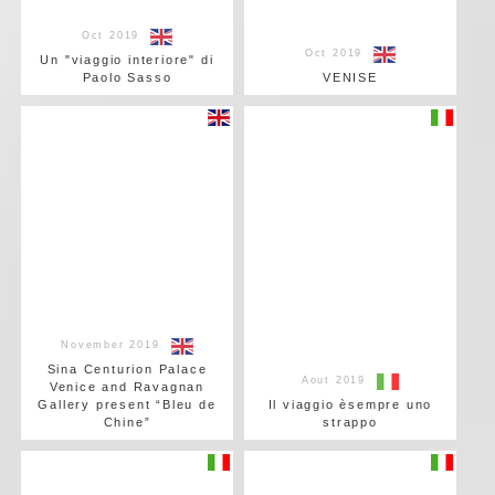
Oct 2019
Oct 2019
Un "viaggio interiore" di
Paolo Sasso
VENISE
November 2019
Sina Centurion Palace
Aout 2019
Venice and Ravagnan
Gallery present “Bleu de
Il viaggio èsempre uno
Chine”
strappo