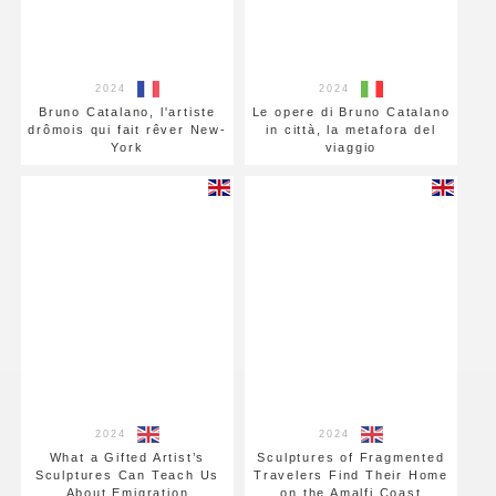
2024
2024
Bruno Catalano, l'artiste
Le opere di Bruno Catalano
drômois qui fait rêver New-
in città, la metafora del
York
viaggio
2024
2024
What a Gifted Artist’s
Sculptures of Fragmented
Sculptures Can Teach Us
Travelers Find Their Home
About Emigration
on the Amalfi Coast