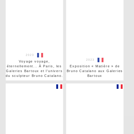
2023
2023
Voyage voyage,
éternellement... À Paris, les
Exposition « Matière » de
Galeries Bartoux et l'univers
Bruno Catalano aux Galeries
du sculpteur Bruno Catalano.
Bartoux