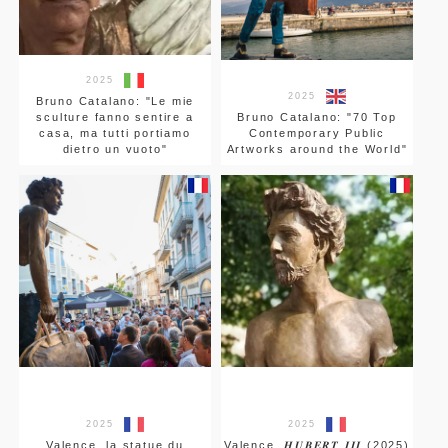
2025
2025
Bruno Catalano: "Le mie
sculture fanno sentire a
Bruno Catalano: "70 Top
casa, ma tutti portiamo
Contemporary Public
dietro un vuoto"
Artworks around the World"
2025
2025
Valence, la statue du
Valence, 𝑯𝑼𝑩𝑬𝑹𝑻 𝑰𝑰𝑰 (2025)