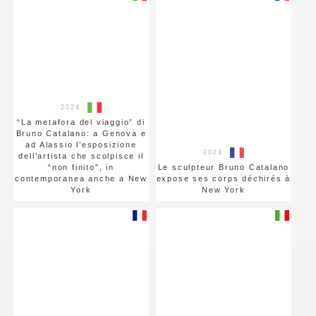
2024
“La metafora del viaggio” di
Bruno Catalano: a Genova e
ad Alassio l’esposizione
2024
dell’artista che scolpisce il
“non finito”, in
Le sculpteur Bruno Catalano
contemporanea anche a New
expose ses corps déchirés à
York
New York