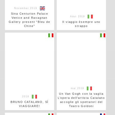
November 2019
Sina Centurion Palace
Aout 2019
Venice and Ravagnan
Gallery present “Bleu de
Il viaggio èsempre uno
Chine”
strappo
mai 2019
Un Van Gogh con la vaglia
2018
L’opera dell’artista Catalano
BRUNO CATALANO, SÌ
accoglie gli spettatori del
VIAGGIARE!
Teatro Goldoni