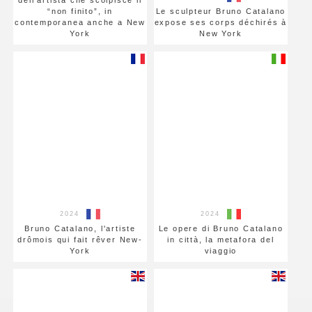
dell’artista che scolpisce il
“non finito”, in
Le sculpteur Bruno Catalano
contemporanea anche a New
expose ses corps déchirés à
York
New York
2024
2024
Bruno Catalano, l'artiste
Le opere di Bruno Catalano
drômois qui fait rêver New-
in città, la metafora del
York
viaggio