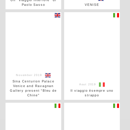
Un "viaggio interiore" di
Paolo Sasso
VENISE
November 2019
Sina Centurion Palace
Aout 2019
Venice and Ravagnan
Gallery present “Bleu de
Il viaggio èsempre uno
Chine”
strappo