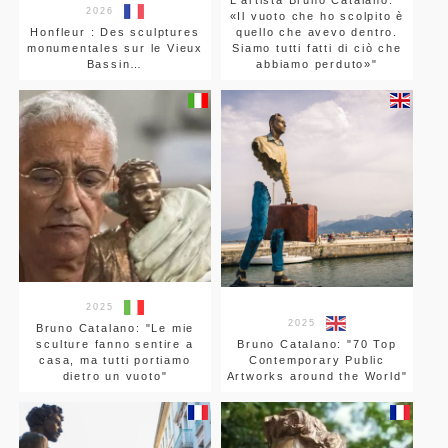
L'artista Bruno Catalano: "
2026
«Il vuoto che ho scolpito è
Honfleur : Des sculptures
quello che avevo dentro.
monumentales sur le Vieux
Siamo tutti fatti di ciò che
Bassin…
abbiamo perduto»"
2025
2025
Bruno Catalano: "Le mie
sculture fanno sentire a
Bruno Catalano: "70 Top
casa, ma tutti portiamo
Contemporary Public
dietro un vuoto"
Artworks around the World"