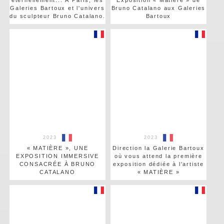
éternellement... À Paris, les
Exposition « Matière » de
Galeries Bartoux et l'univers
Bruno Catalano aux Galeries
du sculpteur Bruno Catalano.
Bartoux
2023
2023
« MATIÈRE », UNE
Direction la Galerie Bartoux
EXPOSITION IMMERSIVE
où vous attend la première
CONSACRÉE À BRUNO
exposition dédiée à l'artiste
CATALANO
« MATIÈRE »