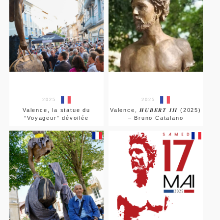
2025
2025
Valence, la statue du
Valence, 𝑯𝑼𝑩𝑬𝑹𝑻 𝑰𝑰𝑰 (2025)
“Voyageur” dévoilée
– Bruno Catalano