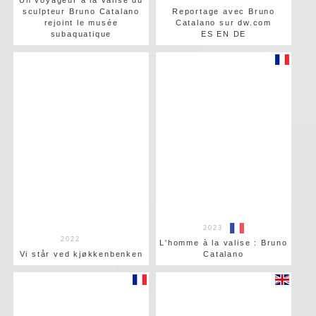
Un voyageur à la valise du
sculpteur Bruno Catalano
Reportage avec Bruno
rejoint le musée
Catalano sur dw.com
subaquatique
ES EN DE
2023
2022
L'homme à la valise : Bruno
Vi står ved kjøkkenbenken
Catalano