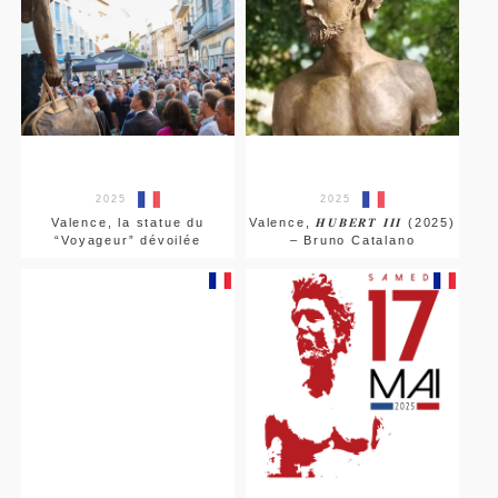
2025
2025
Valence, la statue du
Valence, 𝑯𝑼𝑩𝑬𝑹𝑻 𝑰𝑰𝑰 (2025)
“Voyageur” dévoilée
– Bruno Catalano