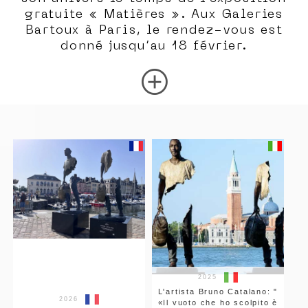
gratuite « Matières ». Aux Galeries
Bartoux à Paris, le rendez-vous est
donné jusqu’au 18 février.
add_circle
2025
L'artista Bruno Catalano: "
2026
«Il vuoto che ho scolpito è